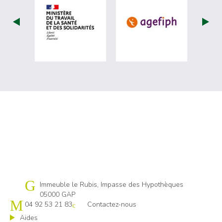
visiter les site de Ministère du travail (
visiter les si
Cap emploi 05
Immeuble le Rubis, Impasse des Hypothèques
05000 GAP
04 92 53 21 83
Contactez-nous
Aides