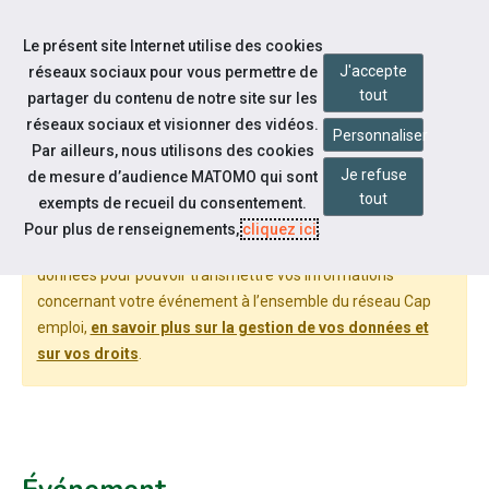
Accéder à notre page Facebook
Accéder à notre page Linkedin
Accéder à notre page Twitter
Aller à la navigation
Le présent site Internet utilise des cookies
Aller au contenu
J'accepte
réseaux sociaux pour vous permettre de
tout
partager du contenu de notre site sur les
réseaux sociaux et visionner des vidéos.
Personnaliser
Par ailleurs, nous utilisons des cookies
DÉPOSER UN ÉVÉNEMENT
Je refuse
de mesure d’audience MATOMO qui sont
tout
exempts de recueil du consentement.
Pour plus de renseignements,
cliquez ici
.
Cheops National, le réseau des Cap emploi, traite vos
données pour pouvoir transmettre vos informations
concernant votre événement à l’ensemble du réseau Cap
emploi,
en savoir plus sur la gestion de vos données et
sur vos droits
.