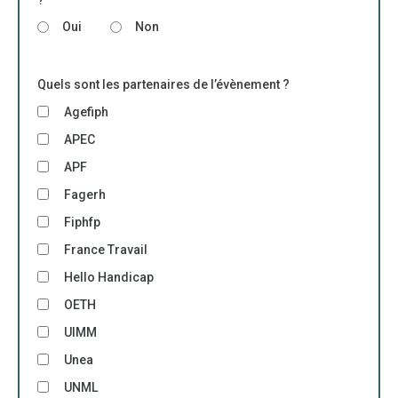
?
Oui
Non
Quels sont les partenaires de l’évènement ?
Agefiph
APEC
APF
Fagerh
Fiphfp
France Travail
Hello Handicap
OETH
UIMM
Unea
UNML